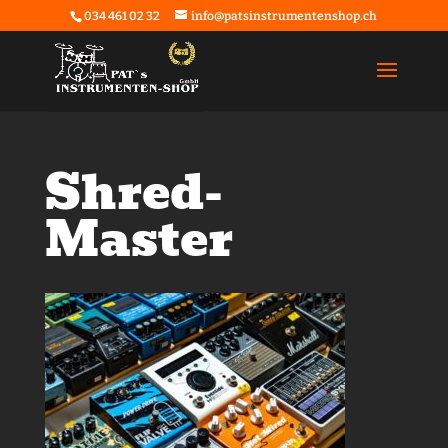
034 461 02 32
info@patsinstrumentenshop.ch
Shred-
Master