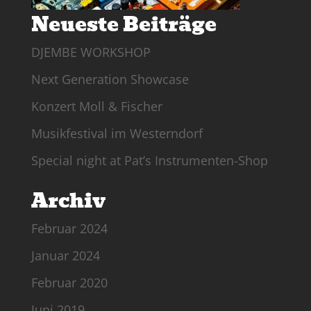
Neueste Beiträge
DJEMBE WORKSHOP
Next Generation Showcase
Konzert Moll & Fischer
Musikfestival im Westerndorf
Special night at Pat’s Instrumenten-Shop
Archiv
Februar 2024
Januar 2024
Februar 2020
Juni 2019