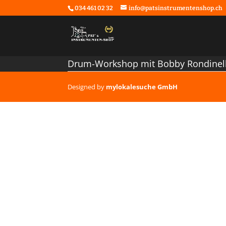
034 461 02 32
info@patsinstrumentenshop.ch
Drum-Workshop mit Bobby Rondinelli
Designed by
mylokalesuche GmbH