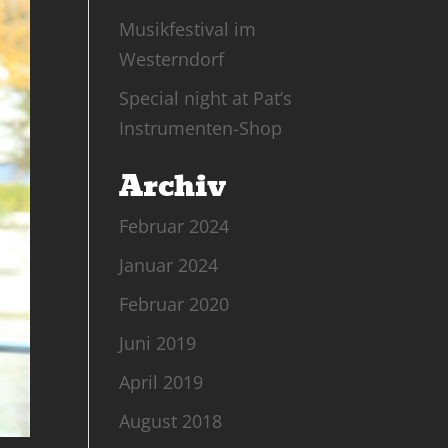
Musikfestival im
Westerndorf
Special night at Pat’s
Instrumenten-Shop
Archiv
Februar 2024
Januar 2024
Februar 2020
Juni 2019
April 2019
August 2018