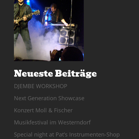
Neueste Beiträge
DJEMBE WORKSHOP
Next Generation Showcase
Konzert Moll & Fischer
Musikfestival im Westerndorf
Special night at Pat’s Instrumenten-Shop