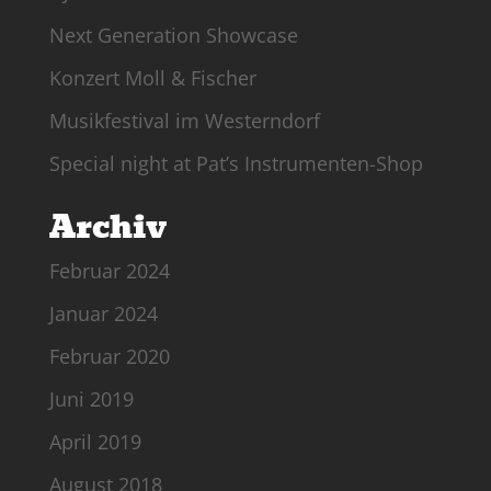
Next Generation Showcase
Konzert Moll & Fischer
Musikfestival im Westerndorf
Special night at Pat’s Instrumenten-Shop
Archiv
Februar 2024
Januar 2024
Februar 2020
Juni 2019
April 2019
August 2018