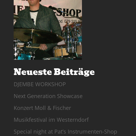
Neueste Beiträge
DJEMBE WORKSHOP
Next Generation Showcase
Konzert Moll & Fischer
Musikfestival im Westerndorf
Special night at Pat’s Instrumenten-Shop