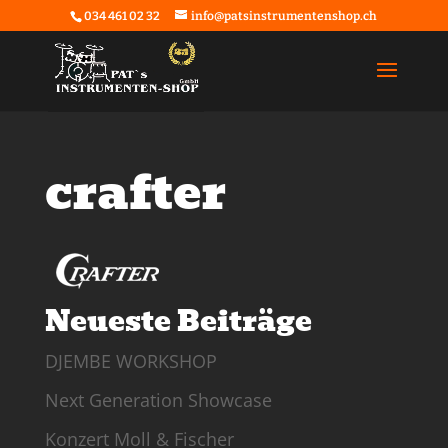
034 461 02 32
info@patsinstrumentenshop.ch
crafter
Neueste Beiträge
DJEMBE WORKSHOP
Next Generation Showcase
Konzert Moll & Fischer