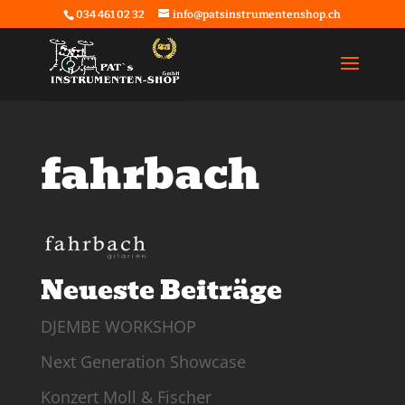
034 461 02 32
info@patsinstrumentenshop.ch
fahrbach
Neueste Beiträge
DJEMBE WORKSHOP
Next Generation Showcase
Konzert Moll & Fischer