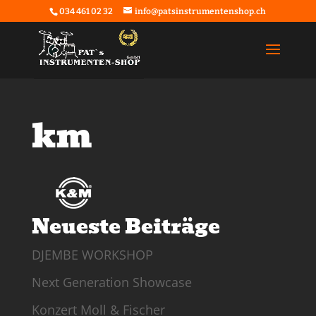
034 461 02 32
info@patsinstrumentenshop.ch
km
Neueste Beiträge
DJEMBE WORKSHOP
Next Generation Showcase
Konzert Moll & Fischer