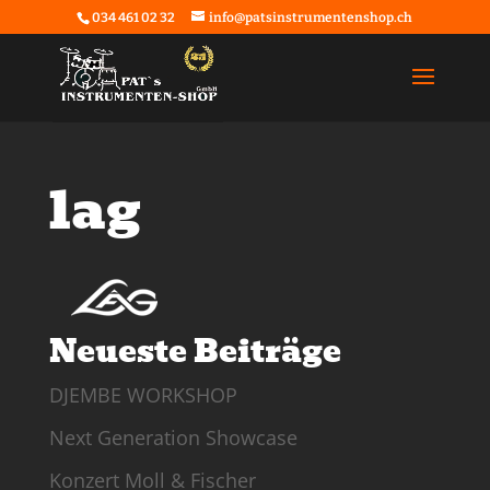
034 461 02 32
info@patsinstrumentenshop.ch
lag
Neueste Beiträge
DJEMBE WORKSHOP
Next Generation Showcase
Konzert Moll & Fischer