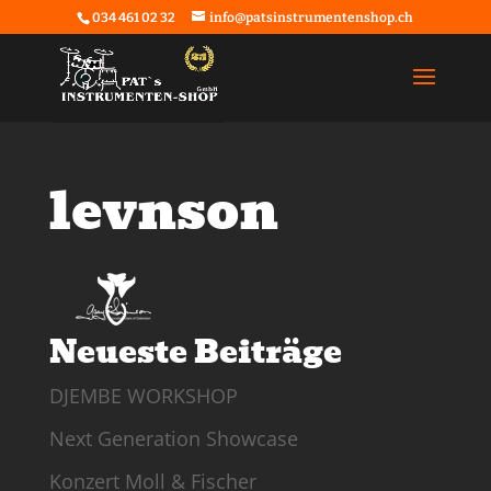
034 461 02 32
info@patsinstrumentenshop.ch
levnson
Neueste Beiträge
DJEMBE WORKSHOP
Next Generation Showcase
Konzert Moll & Fischer