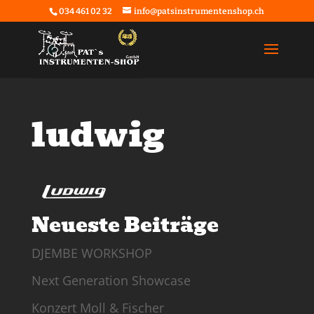
034 461 02 32
info@patsinstrumentenshop.ch
ludwig
Neueste Beiträge
DJEMBE WORKSHOP
Next Generation Showcase
Konzert Moll & Fischer