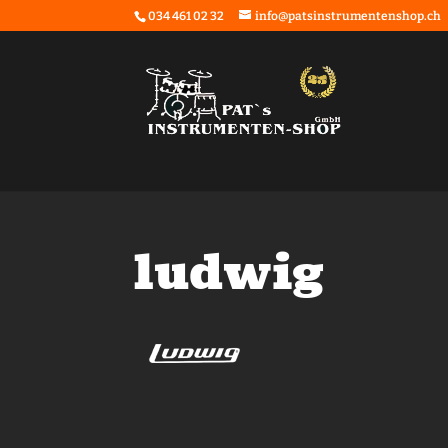
034 461 02 32
info@patsinstrumentenshop.ch
ludwig