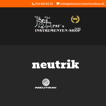
034 461 02 32
info@patsinstrumentenshop.ch
neutrik