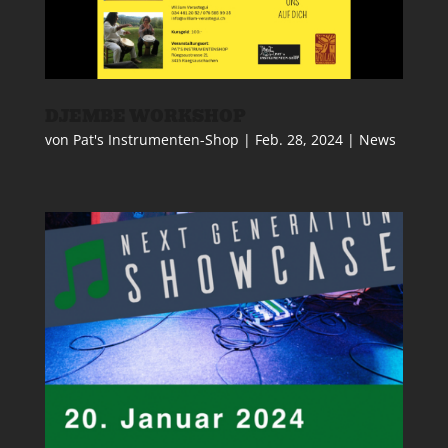
DJEMBE WORKSHOP
von
Pat's Instrumenten-Shop
|
Feb. 28, 2024
|
News