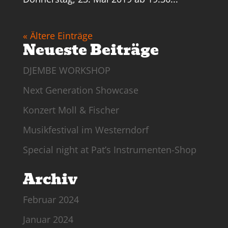
« Ältere Einträge
Neueste Beiträge
DJEMBE WORKSHOP
Next Generation Showcase
Konzert Moll & Fischer
Musikfestival im Westerndorf
Special night at Pat’s Instrumenten-Shop
Archiv
Februar 2024
Januar 2024