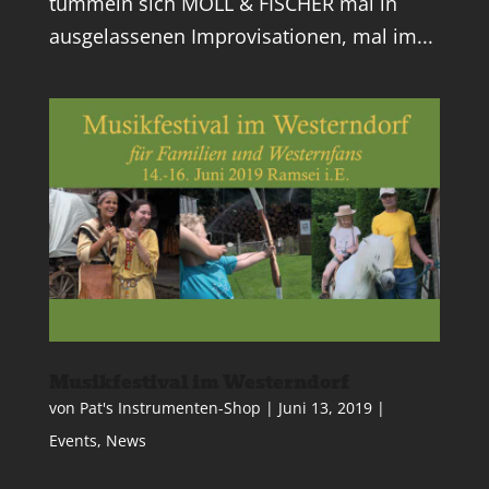
tummeln sich MOLL & FISCHER mal in
ausgelassenen Improvisationen, mal im...
Musikfestival im Westerndorf
von
Pat's Instrumenten-Shop
|
Juni 13, 2019
|
Events
,
News