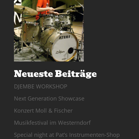
Neueste Beiträge
DJEMBE WORKSHOP
Next Generation Showcase
Konzert Moll & Fischer
Musikfestival im Westerndorf
Special night at Pat’s Instrumenten-Shop