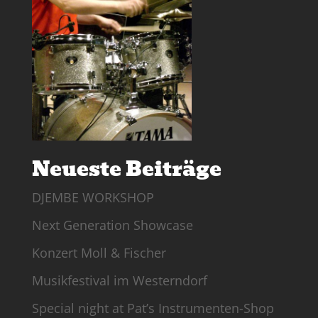
Neueste Beiträge
DJEMBE WORKSHOP
Next Generation Showcase
Konzert Moll & Fischer
Musikfestival im Westerndorf
Special night at Pat’s Instrumenten-Shop