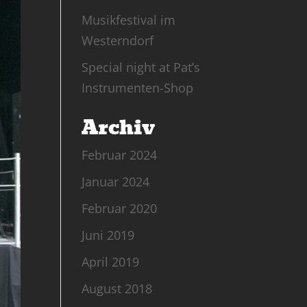
Musikfestival im
Westerndorf
Special night at Pat’s
Instrumenten-Shop
Archiv
Februar 2024
Januar 2024
Februar 2020
Juni 2019
April 2019
August 2018