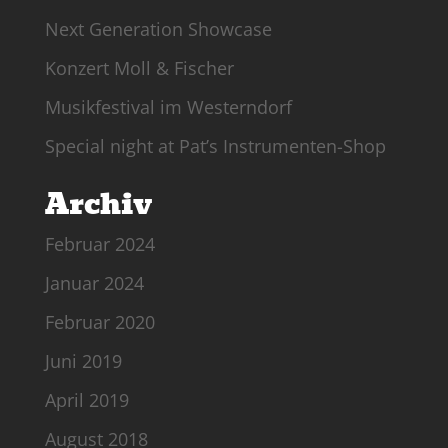
Next Generation Showcase
Konzert Moll & Fischer
Musikfestival im Westerndorf
Special night at Pat’s Instrumenten-Shop
Archiv
Februar 2024
Januar 2024
Februar 2020
Juni 2019
April 2019
August 2018