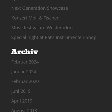
Next Generation Showcase
Konzert Moll & Fischer
Musikfestival im Westerndorf
Special night at Pat’s Instrumenten-Shop
Archiv
Februar 2024
Januar 2024
Februar 2020
Juni 2019
April 2019
August 2018