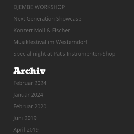
DJEMBE WORKSHOP
Next Generation Showcase
Konzert Moll & Fischer
Musikfestival im Westerndorf
Special night at Pat’s Instrumenten-Shop
Archiv
Februar 2024
Januar 2024
Februar 2020
Juni 2019
April 2019