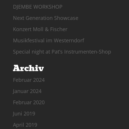
DJEMBE WORKSHOP
Next Generation Showcase
Konzert Moll & Fischer
Musikfestival im Westerndorf
Special night at Pat’s Instrumenten-Shop
Archiv
Februar 2024
Januar 2024
Februar 2020
Juni 2019
April 2019