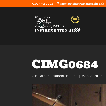
034 461 02 32
info@patsinstrumentenshop.ch
CIMG0684
von
Pat's Instrumenten-Shop
|
März 8, 2017