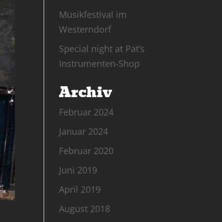
Musikfestival im
Westerndorf
Special night at Pat’s
Instrumenten-Shop
Archiv
Februar 2024
Januar 2024
Februar 2020
Juni 2019
April 2019
August 2018