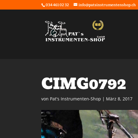
034 461 02 32
info@patsinstrumentenshop.ch
CIMG0792
von
Pat's Instrumenten-Shop
|
März 8, 2017