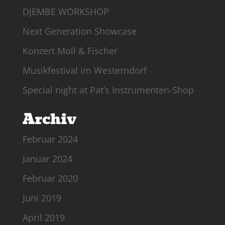
DJEMBE WORKSHOP
Next Generation Showcase
Konzert Moll & Fischer
Musikfestival im Westerndorf
Special night at Pat’s Instrumenten-Shop
Archiv
Februar 2024
Januar 2024
Februar 2020
Juni 2019
April 2019