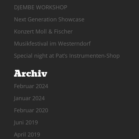
DJEMBE WORKSHOP
Next Generation Showcase
Konzert Moll & Fischer
Musikfestival im Westerndorf
Special night at Pat’s Instrumenten-Shop
Archiv
Februar 2024
Januar 2024
Februar 2020
Juni 2019
April 2019