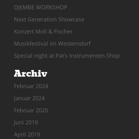
DJEMBE WORKSHOP
Next Generation Showcase
Konzert Moll & Fischer
Musikfestival im Westerndorf
Special night at Pat’s Instrumenten-Shop
Archiv
Februar 2024
Januar 2024
Februar 2020
Juni 2019
April 2019