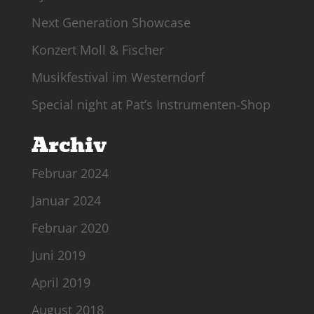
Next Generation Showcase
Konzert Moll & Fischer
Musikfestival im Westerndorf
Special night at Pat’s Instrumenten-Shop
Archiv
Februar 2024
Januar 2024
Februar 2020
Juni 2019
April 2019
August 2018