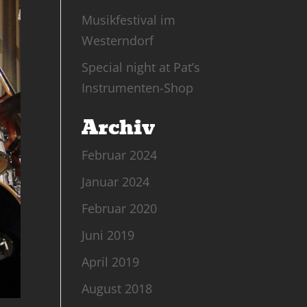
Musikfestival im
Westerndorf
Special night at Pat’s
Instrumenten-Shop
Archiv
Februar 2024
Januar 2024
Februar 2020
Juni 2019
April 2019
August 2018