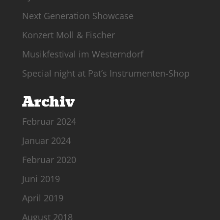
Next Generation Showcase
Konzert Moll & Fischer
Musikfestival im Westerndorf
Special night at Pat’s Instrumenten-Shop
Archiv
Februar 2024
Januar 2024
Februar 2020
Juni 2019
April 2019
August 2018