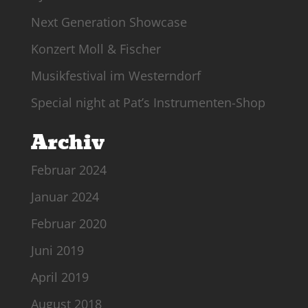
Next Generation Showcase
Konzert Moll & Fischer
Musikfestival im Westerndorf
Special night at Pat’s Instrumenten-Shop
Archiv
Februar 2024
Januar 2024
Februar 2020
Juni 2019
April 2019
August 2018