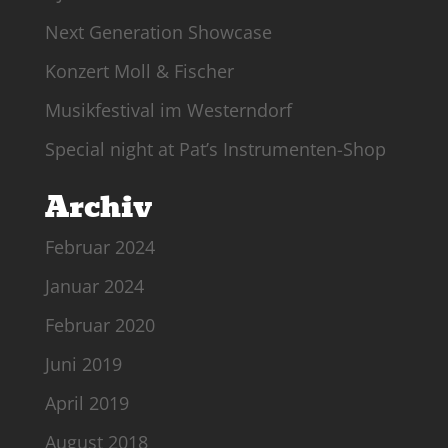
Next Generation Showcase
Konzert Moll & Fischer
Musikfestival im Westerndorf
Special night at Pat’s Instrumenten-Shop
Archiv
Februar 2024
Januar 2024
Februar 2020
Juni 2019
April 2019
August 2018