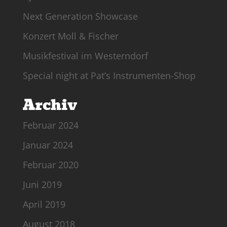
Next Generation Showcase
Konzert Moll & Fischer
Musikfestival im Westerndorf
Special night at Pat’s Instrumenten-Shop
Archiv
Februar 2024
Januar 2024
Februar 2020
Juni 2019
April 2019
August 2018