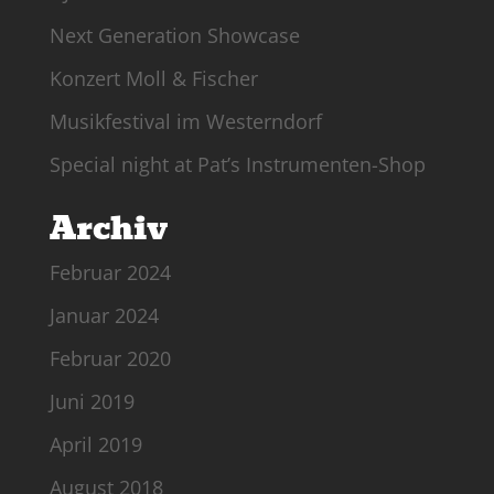
Next Generation Showcase
Konzert Moll & Fischer
Musikfestival im Westerndorf
Special night at Pat’s Instrumenten-Shop
Archiv
Februar 2024
Januar 2024
Februar 2020
Juni 2019
April 2019
August 2018