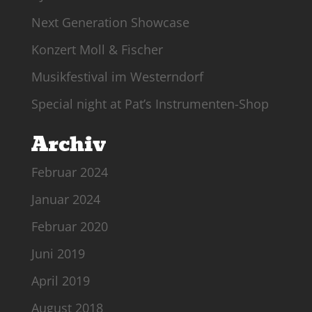
Next Generation Showcase
Konzert Moll & Fischer
Musikfestival im Westerndorf
Special night at Pat’s Instrumenten-Shop
Archiv
Februar 2024
Januar 2024
Februar 2020
Juni 2019
April 2019
August 2018