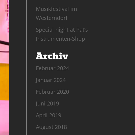
Musikfestival im
Westerndorf
Special night at Pat’s
Instrumenten-Shop
Archiv
Februar 2024
Januar 2024
Februar 2020
Juni 2019
April 2019
August 2018