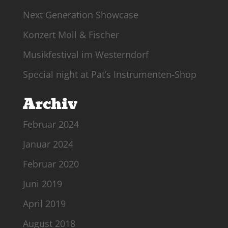
Next Generation Showcase
Konzert Moll & Fischer
Musikfestival im Westerndorf
Special night at Pat’s Instrumenten-Shop
Archiv
Februar 2024
Januar 2024
Februar 2020
Juni 2019
April 2019
August 2018