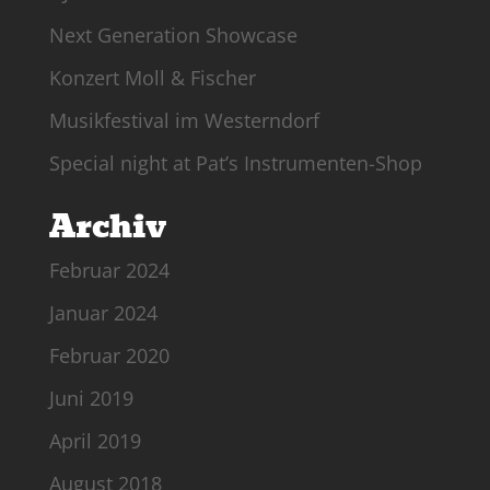
Next Generation Showcase
Konzert Moll & Fischer
Musikfestival im Westerndorf
Special night at Pat’s Instrumenten-Shop
Archiv
Februar 2024
Januar 2024
Februar 2020
Juni 2019
April 2019
August 2018