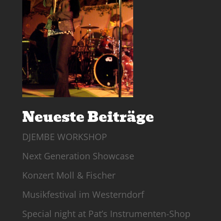
Neueste Beiträge
DJEMBE WORKSHOP
Next Generation Showcase
Konzert Moll & Fischer
Musikfestival im Westerndorf
Special night at Pat’s Instrumenten-Shop