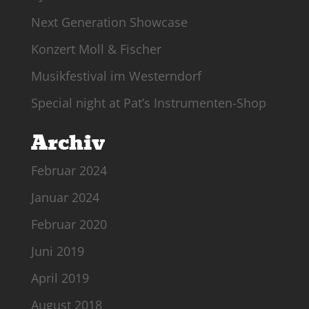
Next Generation Showcase
Konzert Moll & Fischer
Musikfestival im Westerndorf
Special night at Pat’s Instrumenten-Shop
Archiv
Februar 2024
Januar 2024
Februar 2020
Juni 2019
April 2019
August 2018