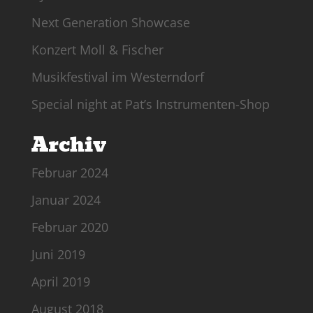
Next Generation Showcase
Konzert Moll & Fischer
Musikfestival im Westerndorf
Special night at Pat’s Instrumenten-Shop
Archiv
Februar 2024
Januar 2024
Februar 2020
Juni 2019
April 2019
August 2018