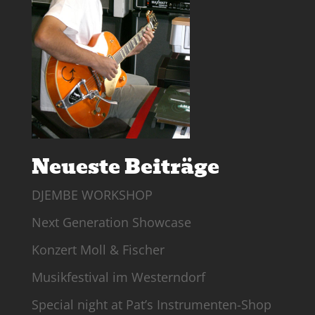
Neueste Beiträge
DJEMBE WORKSHOP
Next Generation Showcase
Konzert Moll & Fischer
Musikfestival im Westerndorf
Special night at Pat’s Instrumenten-Shop