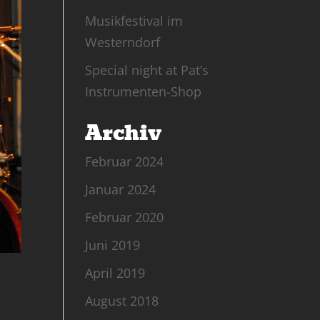
Musikfestival im
Westerndorf
Special night at Pat’s
Instrumenten-Shop
Archiv
Februar 2024
Januar 2024
Februar 2020
Juni 2019
April 2019
August 2018