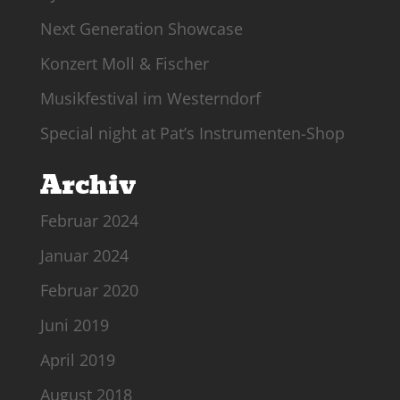
Next Generation Showcase
Konzert Moll & Fischer
Musikfestival im Westerndorf
Special night at Pat’s Instrumenten-Shop
Archiv
Februar 2024
Januar 2024
Februar 2020
Juni 2019
April 2019
August 2018