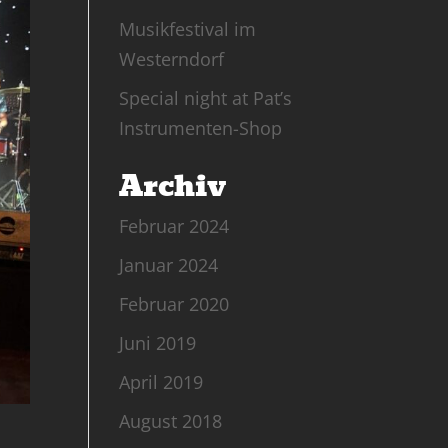
Musikfestival im
Westerndorf
Special night at Pat’s
Instrumenten-Shop
Archiv
Februar 2024
Januar 2024
Februar 2020
Juni 2019
April 2019
August 2018