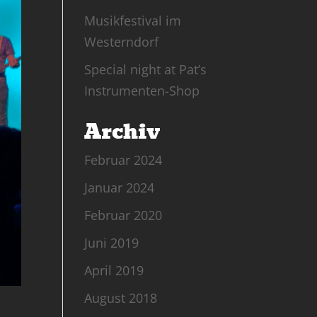
Musikfestival im
Westerndorf
Special night at Pat’s
Instrumenten-Shop
Archiv
Februar 2024
Januar 2024
Februar 2020
Juni 2019
April 2019
August 2018