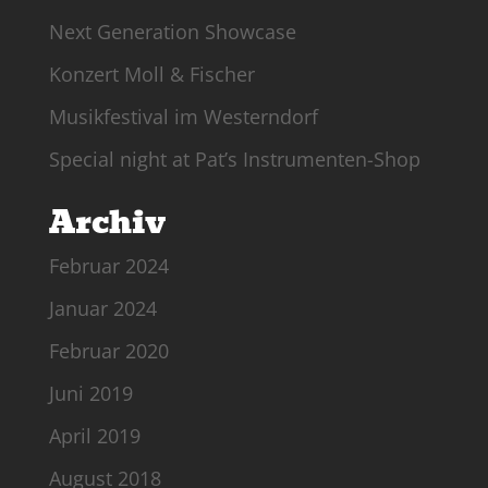
Next Generation Showcase
Konzert Moll & Fischer
Musikfestival im Westerndorf
Special night at Pat’s Instrumenten-Shop
Archiv
Februar 2024
Januar 2024
Februar 2020
Juni 2019
April 2019
August 2018