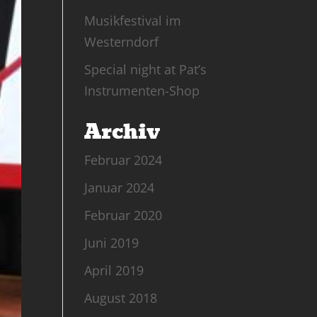
Musikfestival im
Westerndorf
Special night at Pat’s
Instrumenten-Shop
Archiv
Februar 2024
Januar 2024
Februar 2020
Juni 2019
April 2019
August 2018