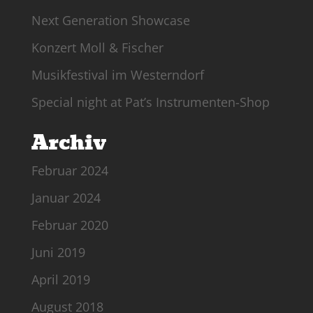
Next Generation Showcase
Konzert Moll & Fischer
Musikfestival im Westerndorf
Special night at Pat’s Instrumenten-Shop
Archiv
Februar 2024
Januar 2024
Februar 2020
Juni 2019
April 2019
August 2018