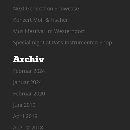
Next Generation Showcase
Konzert Moll & Fischer
Musikfestival im Westerndorf
Special night at Pat’s Instrumenten-Shop
Archiv
Februar 2024
Januar 2024
Februar 2020
Juni 2019
April 2019
August 2018